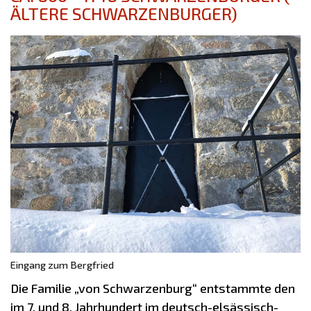
ÄLTERE SCHWARZENBURGER)
Links
Impressum
Datenschutz
Eingang zum Bergfried
Die Familie „von Schwarzenburg“ entstammte den
im 7. und 8. Jahrhundert im deutsch-elsässisch-